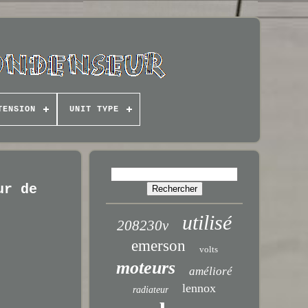
TENSION
UNIT TYPE
ur de
utilisé
208230v
emerson
volts
moteurs
amélioré
lennox
radiateur