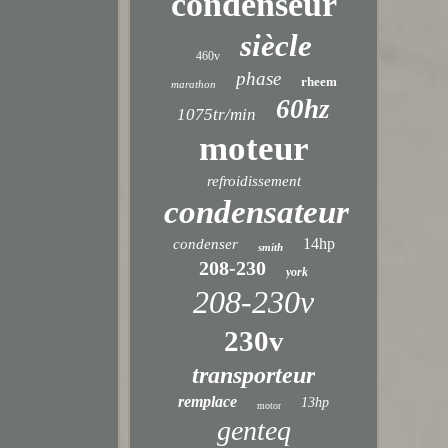
condenseur
siècle
460v
phase
rheem
marathon
60hz
1075tr/min
moteur
refroidissement
condensateur
14hp
condenser
smith
208-230
york
208-230v
230v
transporteur
remplace
13hp
motor
genteq