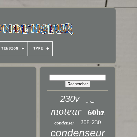
TENSION
TYPE
230v
motor
moteur
60hz
208-230
condenser
condenseur