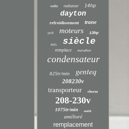
14hp
volts
radiateur
dayton
trane
refroidissement
moteurs
13hp
york
siècle
460v
remplace
marathon
condensateur
genteq
825tr/min
208230v
transporteur
rheem
208-230v
1075tr/min
smith
amélioré
remplacement