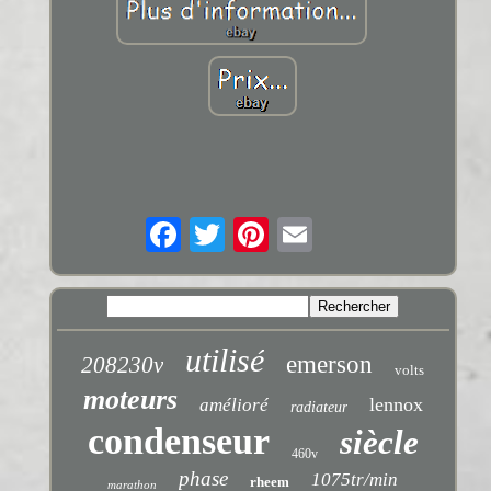
utilisé
emerson
208230v
volts
moteurs
lennox
amélioré
radiateur
condenseur
siècle
460v
phase
1075tr/min
rheem
marathon