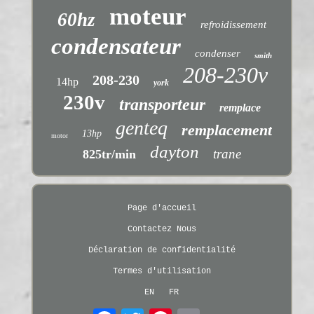
moteur
60hz
refroidissement
condensateur
condenser
smith
208-230v
208-230
14hp
york
230v
transporteur
remplace
genteq
remplacement
13hp
motor
dayton
trane
825tr/min
Page d'accueil
Contactez Nous
Déclaration de confidentialité
Termes d'utilisation
EN
FR