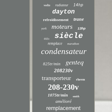
14hp
volts
radiateur
dayton
trane
refroidissement
moteurs
13hp
york
siècle
460v
remplace
marathon
condensateur
genteq
825tr/min
208230v
transporteur
rheem
208-230v
1075tr/min
smith
amélioré
remplacement