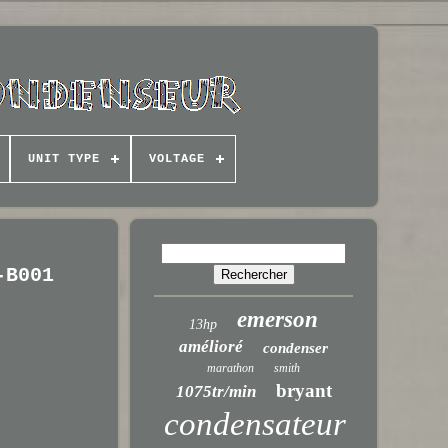
UNIT TYPE
VOLTAGE
-B001
emerson
13hp
amélioré
condenser
marathon
smith
bryant
1075tr/min
condensateur