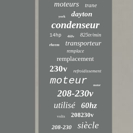
moteurs
trane
dayton
york
condenseur
825tr/min
14hp
460v
transporteur
rheem
remplace
remplacement
230v
refroidissement
moteur
motor
208-230v
utilisé
60hz
208230v
volts
siècle
208-230