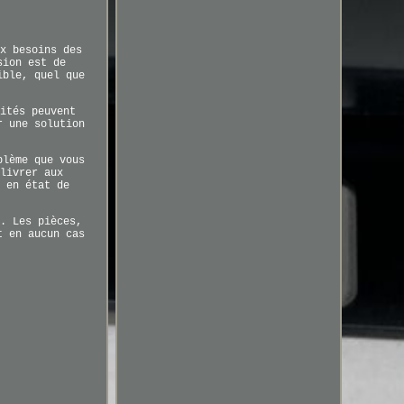
x besoins des
sion est de
ible, quel que
ités peuvent
r une solution
blème que vous
livrer aux
 en état de
. Les pièces,
t en aucun cas