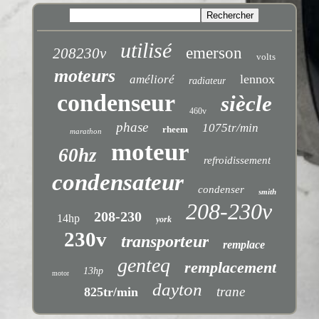
utilisé
emerson
208230v
volts
moteurs
lennox
amélioré
radiateur
condenseur
siècle
460v
phase
1075tr/min
rheem
marathon
moteur
60hz
refroidissement
condensateur
condenser
smith
208-230v
208-230
14hp
york
230v
transporteur
remplace
genteq
remplacement
13hp
motor
dayton
trane
825tr/min