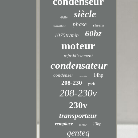
condenseur
siècle
460v
phase
rheem
marathon
60hz
1075tr/min
moteur
refroidissement
condensateur
14hp
condenser
smith
208-230
york
208-230v
230v
transporteur
remplace
13hp
motor
genteq