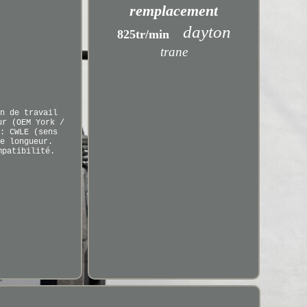
remplacement
dayton
825tr/min
trane
n de travail
ur (OEM York /
: CWLE (sens
e longueur.
mpatibilité.