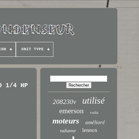
ION
UNIT TYPE
0 1/4 HP
utilisé
208230v
emerson
volts
moteurs
amélioré
lennox
radiateur