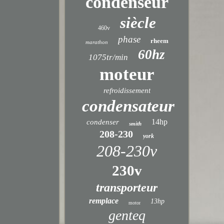
condenseur
siècle
460v
phase
rheem
marathon
60hz
1075tr/min
moteur
refroidissement
condensateur
14hp
condenser
smith
208-230
york
208-230v
230v
transporteur
remplace
13hp
motor
genteq