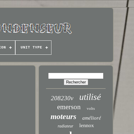
ION
UNIT TYPE
utilisé
208230v
emerson
volts
moteurs
amélioré
lennox
radiateur