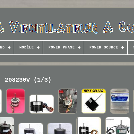
ND
MODÈLE
POWER PHASE
POWER SOURCE
208230v (1/3)