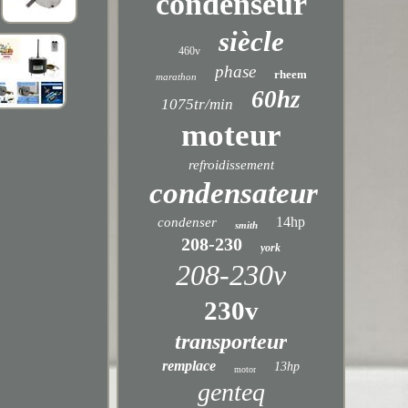
condenseur
siècle
460v
phase
rheem
marathon
60hz
1075tr/min
moteur
refroidissement
condensateur
14hp
condenser
smith
208-230
york
208-230v
230v
transporteur
remplace
13hp
motor
genteq