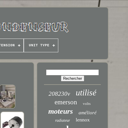
TENSION
UNIT TYPE
utilisé
208230v
emerson
volts
moteurs
amélioré
lennox
radiateur