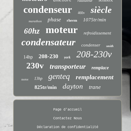
radiateur
condenseur
siècle
460v
phase
1075tr/min
rheem
marathon
moteur
60hz
refroidissement
condensateur
condenser
smith
208-230v
208-230
14hp
york
230v
transporteur
remplace
genteq
remplacement
13hp
motor
dayton
trane
825tr/min
Page d'accueil
Contactez Nous
Déclaration de confidentialité