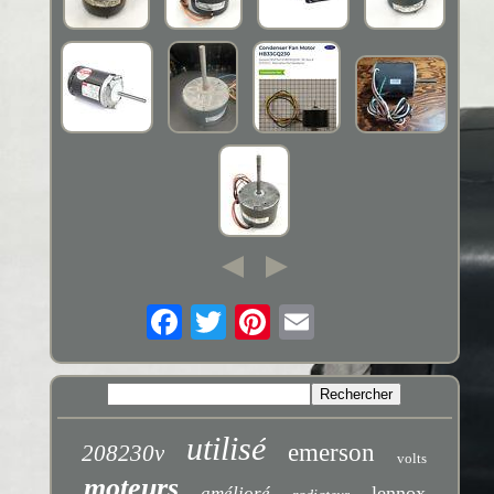
utilisé
emerson
208230v
volts
moteurs
lennox
amélioré