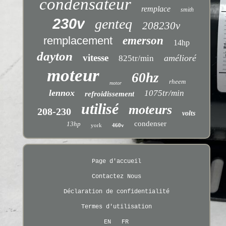
condensateur
remplace
smith
230v
genteq
208230v
remplacement
emerson
14hp
dayton
vitesse
amélioré
825tr/min
moteur
60hz
rheem
motor
lennox
1075tr/min
refroidissement
utilisé
moteurs
208-230
volts
condenser
13hp
york
460v
Page d'accueil
Contactez Nous
Déclaration de confidentialité
Termes d'utilisation
EN
FR