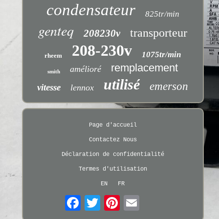
condensateur
825tr/min
genteq
transporteur
208230v
208-230v
1075tr/min
rheem
remplacement
amélioré
smith
utilisé
emerson
vitesse
lennox
Page d'accueil
Contactez Nous
Déclaration de confidentialité
Termes d'utilisation
EN
FR