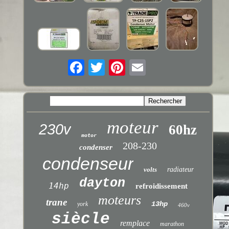
moteur
230v
60hz
motor
208-230
condenser
condenseur
volts
radiateur
dayton
14hp
refroidissement
moteurs
trane
13hp
york
460v
siècle
remplace
marathon