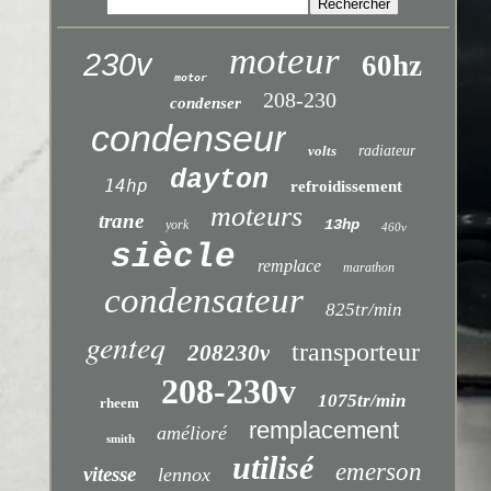
moteur
230v
60hz
motor
208-230
condenser
condenseur
volts
radiateur
dayton
14hp
refroidissement
moteurs
trane
13hp
york
460v
siècle
remplace
marathon
condensateur
825tr/min
genteq
transporteur
208230v
208-230v
1075tr/min
rheem
remplacement
amélioré
smith
utilisé
emerson
vitesse
lennox