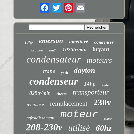
emerson
amélioré
condenser
13hp
bryant
1075tr/min
marathon
smith
condensateur
moteurs
dayton
trane
york
condenseur
14hp
460v
transporteur
825tr/min
rheem
230v
remplacement
remplace
moteur
refroidissement
motor
208-230v
utilisé
60hz