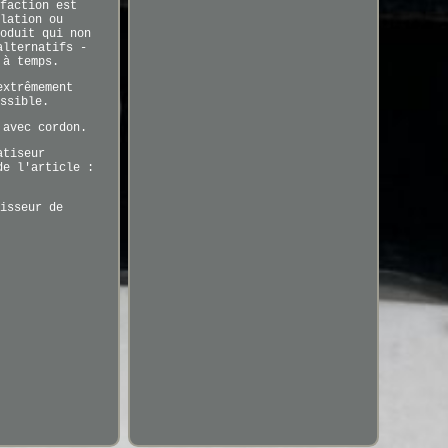
faction est
lation ou
oduit qui non
alternatifs -
 à temps.
extrêmement
ssible.
 avec cordon.
atiseur
de l'article :
isseur de