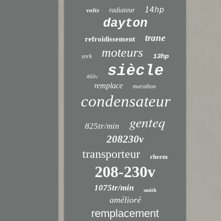
14hp
volts
radiateur
dayton
trane
refroidissement
moteurs
13hp
york
siècle
460v
remplace
marathon
condensateur
genteq
825tr/min
208230v
transporteur
rheem
208-230v
1075tr/min
smith
amélioré
remplacement