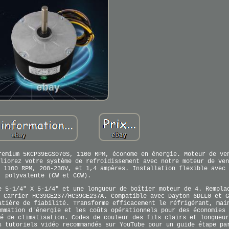
remium 5KCP39EGS070S, 1100 RPM, économe en énergie. Moteur de ve
liorez votre système de refroidissement avec notre moteur de ven
 1100 RPM, 208-230V, et 1,4 ampères. Installation flexible avec 
polyvalente (CW et CCW).
e 5-1/4" X 5-1/4" et une longueur de boîtier moteur de 4. Rempla
 Carrier HC39GE237/HC39GE237A. Compatible avec Dayton 6DLL0 et G
atière de fiabilité. Transforme efficacement le réfrigérant, mai
mmation d'énergie et les coûts opérationnels pour des économies 
é de climatisation. Codes de couleur des fils clairs et longueur
s tutoriels vidéo recommandés sur YouTube pour un guide étape pa