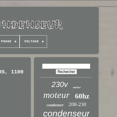
 PHASE
VOLTAGE
0S, 1100
230v
motor
moteur
60hz
208-230
condenser
condenseur