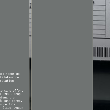
ntilateur de
tilateur de
rotation
ce sans effort
E 3905. Conçu
ntenant un
à long terme.
s de fils
r étape. Aucun