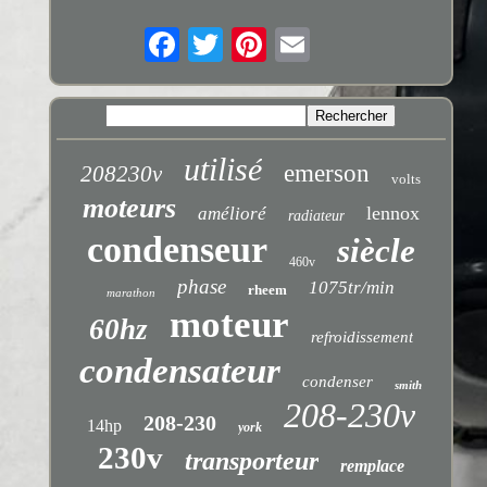
utilisé
emerson
208230v
volts
moteurs
lennox
amélioré
radiateur
condenseur
siècle
460v
phase
1075tr/min
rheem
marathon
moteur
60hz
refroidissement
condensateur
condenser
smith
208-230v
208-230
14hp
york
230v
transporteur
remplace