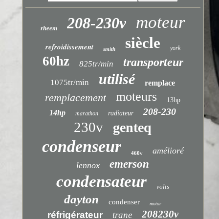
moteur
208-230v
rheem
siècle
refroidissement
york
smith
60hz
transporteur
825tr/min
utilisé
1075tr/min
remplace
moteurs
remplacement
13hp
208-230
14hp
radiateur
marathon
230v
genteq
condenseur
amélioré
460v
emerson
lennox
condensateur
volts
dayton
condenser
motor
208230v
réfrigérateur
trane