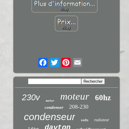
moteur
230v
60hz
motor
208-230
condenser
condenseur
volts
radiateur
dayton