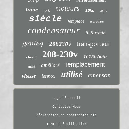
14hp
refroidissement
moteurs
trane
13hp
york
460v
siècle
remplace
marathon
condensateur
825tr/min
genteq
transporteur
208230v
208-230v
1075tr/min
rheem
remplacement
amélioré
smith
utilisé
emerson
vitesse
lennox
Page d'accueil
Contactez Nous
Déclaration de confidentialité
Termes d'utilisation