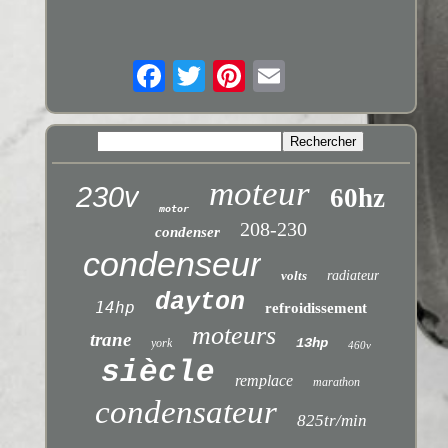
moteur
230v
60hz
motor
208-230
condenser
condenseur
volts
radiateur
dayton
14hp
refroidissement
moteurs
trane
13hp
york
460v
siècle
remplace
marathon
condensateur
825tr/min