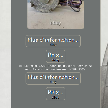
GE 5KCP39KFS258S Trane D150396P01 Moteur de
ventilateur de condenseur 1/4HP 230V.