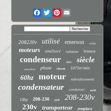
utilisé
emerson
208230v
volts
moteurs
lennox
amélioré
radiateur
condenseur
siècle
460v
phase
1075tr/min
rheem
marathon
moteur
60hz
refroidissement
condensateur
condenser
smith
208-230v
208-230
14hp
york
230v
transporteur
remplace