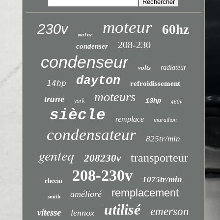
moteur
230v
60hz
motor
208-230
condenser
condenseur
volts
radiateur
dayton
14hp
refroidissement
moteurs
trane
13hp
york
460v
siècle
remplace
marathon
condensateur
825tr/min
genteq
transporteur
208230v
208-230v
1075tr/min
rheem
remplacement
amélioré
smith
utilisé
emerson
vitesse
lennox