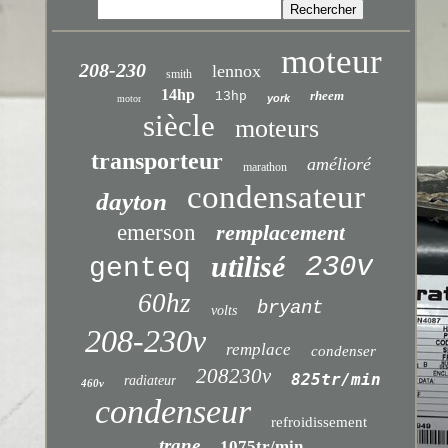
moteur
208-230
lennox
smith
14hp
rheem
13hp
york
motor
siècle
moteurs
transporteur
amélioré
marathon
condensateur
dayton
emerson
remplacement
utilisé
230v
genteq
60hz
bryant
volts
208-230v
remplace
condenser
208230v
825tr/min
radiateur
460v
condenseur
refroidissement
trane
1075tr/min