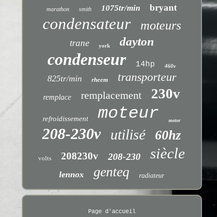
bryant
1075tr/min
marathon
smith
condensateur
moteurs
dayton
trane
york
condenseur
14hp
460v
transporteur
825tr/min
rheem
230v
remplacement
remplace
moteur
refroidissement
motor
208-230v
utilisé
60hz
siècle
208230v
208-230
volts
genteq
lennox
radiateur
Page d'accueil