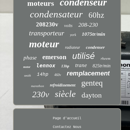
condenseur
moteurs
condensateur
60hz
208230v
208-230
volts
transporteur
1075tr/min
york
moteur
condenser
radiateur
utilisé
emerson
phase
rheem
trane
lennox
825tr/min
13hp
motor
remplacement
14hp
460v
smith
genteq
refroidissement
marathon
siècle
230v
dayton
Page d'accueil
Contactez Nous