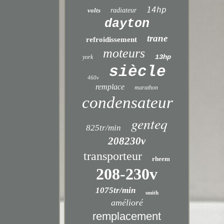
14hp
volts
radiateur
dayton
trane
refroidissement
moteurs
13hp
york
siècle
460v
remplace
marathon
condensateur
genteq
825tr/min
208230v
transporteur
rheem
208-230v
1075tr/min
smith
amélioré
remplacement