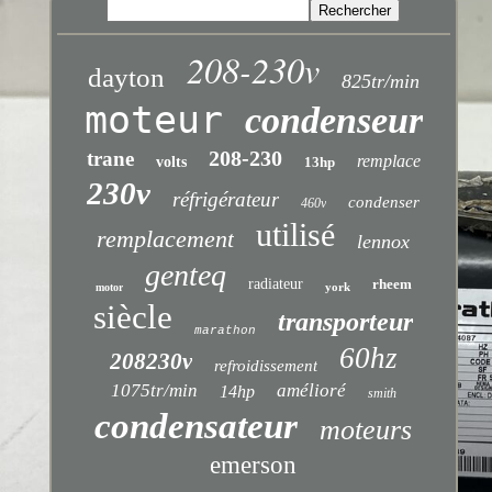
208-230v
dayton
825tr/min
moteur
condenseur
208-230
trane
remplace
volts
13hp
230v
réfrigérateur
condenser
460v
utilisé
remplacement
lennox
genteq
radiateur
rheem
york
motor
siècle
transporteur
marathon
60hz
208230v
refroidissement
1075tr/min
amélioré
14hp
smith
condensateur
moteurs
emerson