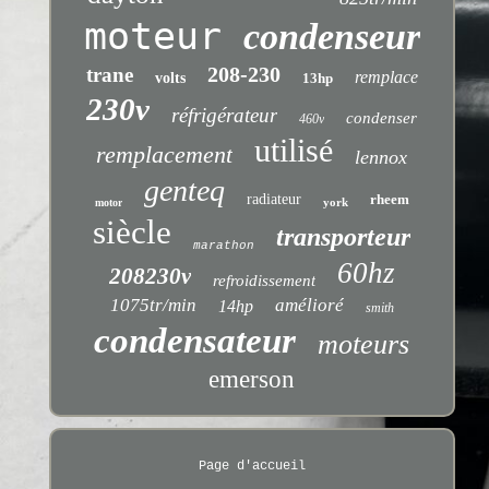
moteur
condenseur
208-230
trane
remplace
volts
13hp
230v
réfrigérateur
condenser
460v
utilisé
remplacement
lennox
genteq
radiateur
rheem
york
motor
siècle
transporteur
marathon
60hz
208230v
refroidissement
1075tr/min
amélioré
14hp
smith
condensateur
moteurs
emerson
Page d'accueil