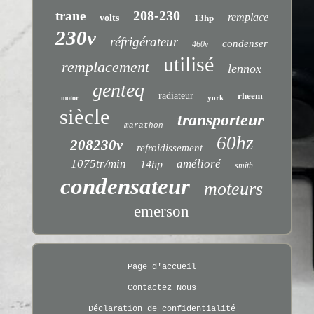
208-230
trane
remplace
volts
13hp
230v
réfrigérateur
condenser
460v
utilisé
remplacement
lennox
genteq
radiateur
rheem
york
motor
siècle
transporteur
marathon
60hz
208230v
refroidissement
1075tr/min
amélioré
14hp
smith
condensateur
moteurs
emerson
Page d'accueil
Contactez Nous
Déclaration de confidentialité