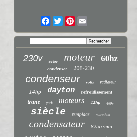
moteur
230v
60hz
motor
208-230
condenser
condenseur
volts
radiateur
dayton
14hp
refroidissement
moteurs
trane
13hp
york
460v
siècle
remplace
marathon
condensateur
825tr/min
genteq