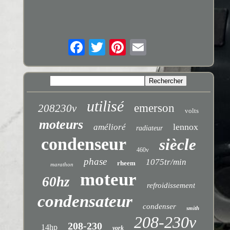
utilisé
emerson
208230v
volts
moteurs
lennox
amélioré
radiateur
condenseur
siècle
460v
phase
1075tr/min
rheem
marathon
moteur
60hz
refroidissement
condensateur
condenser
smith
208-230v
208-230
14hp
york