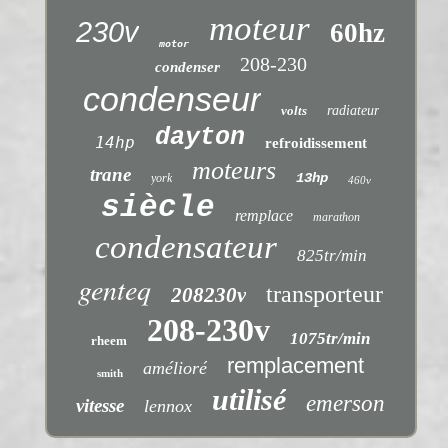
moteur
230v
60hz
motor
208-230
condenser
condenseur
volts
radiateur
dayton
14hp
refroidissement
moteurs
trane
13hp
york
460v
siècle
remplace
marathon
condensateur
825tr/min
genteq
transporteur
208230v
208-230v
1075tr/min
rheem
remplacement
amélioré
smith
utilisé
emerson
vitesse
lennox