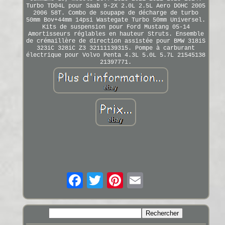
Turbo TD04L pour Saab 9-2X 2.0L 2.5L Aero DOHC 2005
2006 58T. Combo de soupape de décharge de turbo
50mm Bov+44mm 14psi Wastegate Turbo 50mm Universel.
Kits de suspension pour Ford Mustang 05-14
Amortisseurs réglables en hauteur Struts. Ensemble
de crémaillère de direction assistée pour BMW 318iS
323iC 328iC Z3 32111139315. Pompe à carburant
électrique pour Volvo Penta 4.3L 5.0L 5.7L 21545138
21397771.