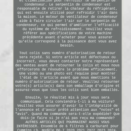
et climatisation pour refroidir le serpentin de
condenseur. Le serpentin de condenseur est
responsable de retirer la chaleur du réfrigérant,
qui est ensuite utilisé pour refroidir l'air dans
la maison. Le moteur de ventilateur de condenseur
aide à faire circuler l'air sur le serpentin de
condenseur, ce qui permet d'améliorer l'efficacité
du système de refroidissement. Veuillez vous
référer aux spécifications de votre machine
précédente avant d'acheter pour vous assurer
qu'elle correspond à la puissance dont vous avez
besoin.
Tout colis sans numéro d'autorisation de retour
sera rejeté. Si votre article est défectueux ou
incorrect, vous devez contacter notre représentant
des ventes avant de retourner le colis et nous nous
efforcerons de résoudre le problème efficacement.
Une vidéo ou une photo est requise pour montrer
l'état de l'article avant que nous émettions le
numéro d'autorisation de retour. Veuillez retourner
votre(s) article(s) dans son emballage d'origine et
assurez-vous que tous les colis sont bien emballés.
Ensuite, le résultat mis à jour vous sera
communiqué. Cela conviendra-t-il à ma voiture?
Veuillez vous assurer d'avoir lu l'intégralité de
l'annonce et d'avoir prêté attention aux "notes" et
"avis". Quand ma commande sera-t-elle expédiée? Que
dois-je faire si je n'ai pas reçu ma commande?
AUTRES ARTICLES QUI POURRAIENT AUSSI VOUS
INTÉRESSER. Ensemble de 6 filtres à carburant pour
Cummins L9, modèle B6.7 2020 2021 2022 2023 2024.