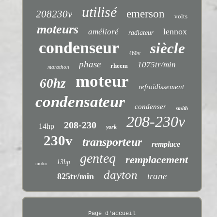
utilisé
emerson
208230v
volts
moteurs
lennox
amélioré
radiateur
condenseur
siècle
460v
phase
1075tr/min
rheem
marathon
moteur
60hz
refroidissement
condensateur
condenser
smith
208-230v
208-230
14hp
york
230v
transporteur
remplace
genteq
remplacement
13hp
motor
dayton
trane
825tr/min
Page d'accueil