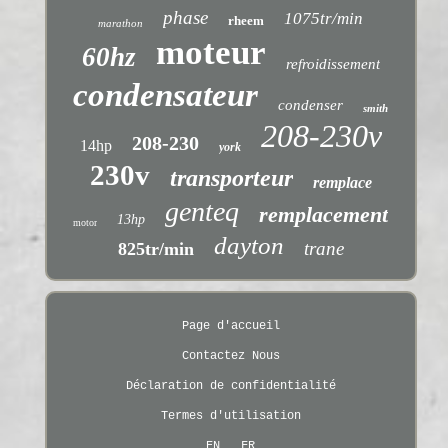
phase
1075tr/min
rheem
marathon
moteur
60hz
refroidissement
condensateur
condenser
smith
208-230v
208-230
14hp
york
230v
transporteur
remplace
genteq
remplacement
13hp
motor
dayton
trane
825tr/min
Page d'accueil
Contactez Nous
Déclaration de confidentialité
Termes d'utilisation
EN
FR