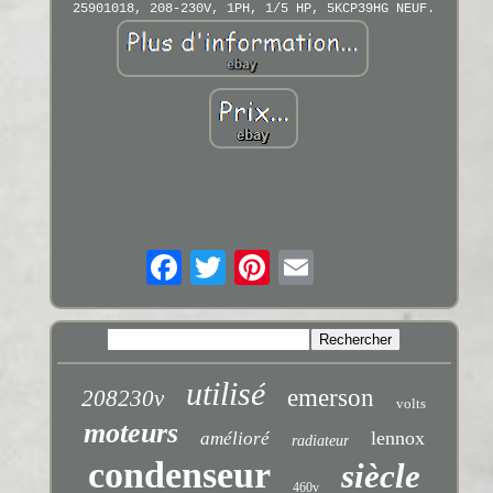
25901018, 208-230V, 1PH, 1/5 HP, 5KCP39HG NEUF.
utilisé
emerson
208230v
volts
moteurs
lennox
amélioré
radiateur
condenseur
siècle
460v