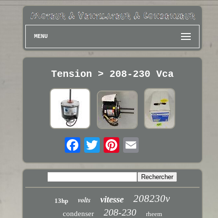
MENU
Tension > 208-230 Vca
208230v
vitesse
volts
13hp
208-230
condenser
rheem