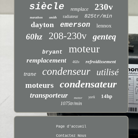
siècle
230v
remplace
825tr/min
radiateur
smith
marathon
dayton
emerson
lennox
208-230v
genteq
60hz
moteur
bryant
remplacement
refroidissement
460v
condenseur
utilisé
trane
condensateur
moteurs
transporteur
14hp
york
motor
1075tr/min
Page d'accueil
Contactez Nous