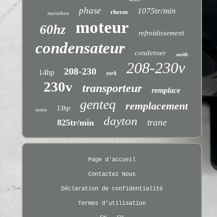
phase
1075tr/min
rheem
marathon
moteur
60hz
refroidissement
condensateur
condenser
smith
208-230v
208-230
14hp
york
230v
transporteur
remplace
genteq
remplacement
13hp
motor
dayton
trane
825tr/min
Page d'accueil
Contactez Nous
Déclaration de confidentialité
Termes d'utilisation