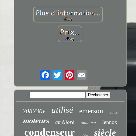
utilisé
emerson
208230v
volts
moteurs
lennox
amélioré
radiateur
condenseur
siècle
460v