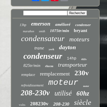
emerson
amélioré
condenser
13hp
bryant
1075tr/min
marathon
smith
condensateur
moteurs
dayton
trane
york
condenseur
14hp
460v
transporteur
825tr/min
rheem
230v
remplacement
remplace
moteur
refroidissement
motor
208-230v
utilisé
60hz
siècle
208230v
208-230
volts