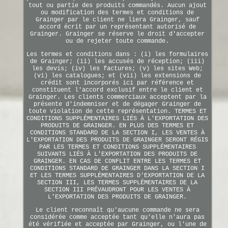
tout ou partie des produits commandés. Aucun ajout
ou modification des termes et conditions de
Grainger par le client ne liera Grainger, sauf
accord écrit par un représentant autorisé de
Grainger. Grainger se réserve le droit d'accepter
ou de rejeter toute commande.
Les termes et conditions dans : (i) les formulaires
de Grainger; (ii) les accusés de réception; (iii)
les devis; (iv) les factures; (v) les sites Web;
(vi) les catalogues; et (vii) les extensions de
crédit sont incorporés ici par référence et
constituent l'accord exclusif entre le client et
Grainger. Les clients commerciaux acceptent par la
présente d'indemniser et de dégager Grainger de
toute violation de cette représentation. TERMES ET
CONDITIONS SUPPLÉMENTAIRES LIÉS À L'EXPORTATION DES
PRODUITS DE GRAINGER. EN PLUS DES TERMES ET
CONDITIONS STANDARD DE LA SECTION I, LES VENTES À
L'EXPORTATION DES PRODUITS DE GRAINGER SERONT RÉGIS
PAR LES TERMES ET CONDITIONS SUPPLÉMENTAIRES
SUIVANTS LIÉS À L'EXPORTATION DES PRODUITS DE
GRAINGER. EN CAS DE CONFLIT ENTRE LES TERMES ET
CONDITIONS STANDARD DE GRAINGER DANS LA SECTION I
ET LES TERMES SUPPLÉMENTAIRES D'EXPORTATION DE LA
SECTION III, LES TERMES SUPPLÉMENTAIRES DE LA
SECTION III PRÉVAUDRONT POUR LES VENTES À
L'EXPORTATION DES PRODUITS DE GRAINGER.
Le client reconnaît qu'aucune commande ne sera
considérée comme acceptée tant qu'elle n'aura pas
été vérifiée et acceptée par Grainger, ou l'une de