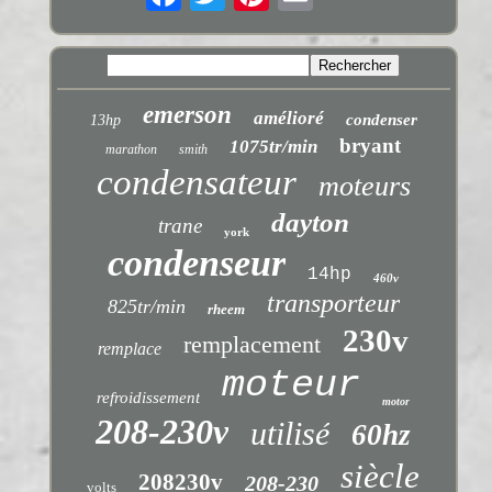
emerson
amélioré
condenser
13hp
bryant
1075tr/min
marathon
smith
condensateur
moteurs
dayton
trane
york
condenseur
14hp
460v
transporteur
825tr/min
rheem
230v
remplacement
remplace
moteur
refroidissement
motor
208-230v
utilisé
60hz
siècle
208230v
208-230
volts