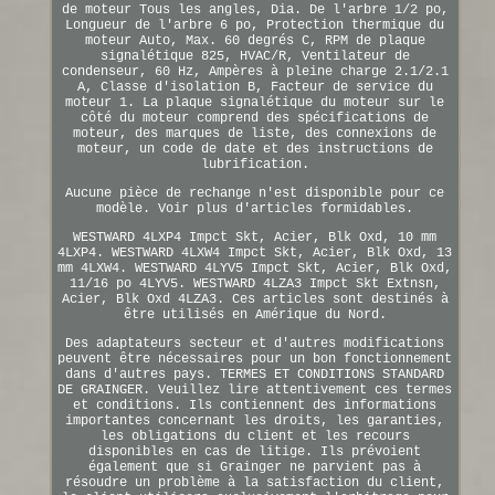
de moteur Tous les angles, Dia. De l'arbre 1/2 po,
Longueur de l'arbre 6 po, Protection thermique du
moteur Auto, Max. 60 degrés C, RPM de plaque
signalétique 825, HVAC/R, Ventilateur de
condenseur, 60 Hz, Ampères à pleine charge 2.1/2.1
A, Classe d'isolation B, Facteur de service du
moteur 1. La plaque signalétique du moteur sur le
côté du moteur comprend des spécifications de
moteur, des marques de liste, des connexions de
moteur, un code de date et des instructions de
lubrification.
Aucune pièce de rechange n'est disponible pour ce
modèle. Voir plus d'articles formidables.
WESTWARD 4LXP4 Impct Skt, Acier, Blk Oxd, 10 mm
4LXP4. WESTWARD 4LXW4 Impct Skt, Acier, Blk Oxd, 13
mm 4LXW4. WESTWARD 4LYV5 Impct Skt, Acier, Blk Oxd,
11/16 po 4LYV5. WESTWARD 4LZA3 Impct Skt Extnsn,
Acier, Blk Oxd 4LZA3. Ces articles sont destinés à
être utilisés en Amérique du Nord.
Des adaptateurs secteur et d'autres modifications
peuvent être nécessaires pour un bon fonctionnement
dans d'autres pays. TERMES ET CONDITIONS STANDARD
DE GRAINGER. Veuillez lire attentivement ces termes
et conditions. Ils contiennent des informations
importantes concernant les droits, les garanties,
les obligations du client et les recours
disponibles en cas de litige. Ils prévoient
également que si Grainger ne parvient pas à
résoudre un problème à la satisfaction du client,