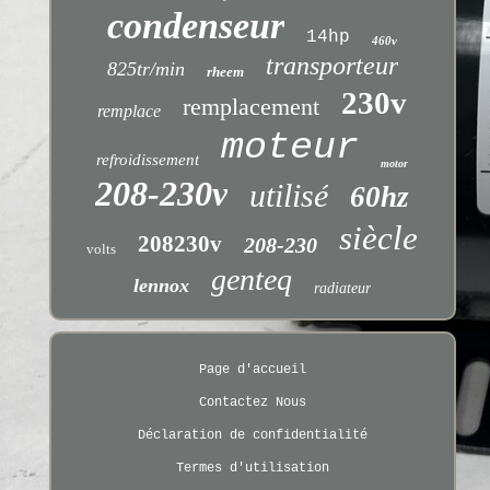
condenseur
14hp
460v
transporteur
825tr/min
rheem
230v
remplacement
remplace
moteur
refroidissement
motor
208-230v
utilisé
60hz
siècle
208230v
208-230
volts
genteq
lennox
radiateur
Page d'accueil
Contactez Nous
Déclaration de confidentialité
Termes d'utilisation