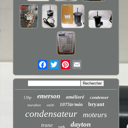
emerson
amélioré
condenser
13hp
bryant
1075tr/min
marathon
smith
condensateur
moteurs
dayton
trane
york